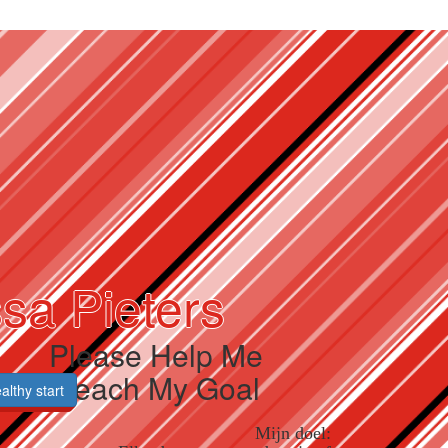
sa Pieters
Please Help Me
Reach My Goal
althy start
Mijn doel: