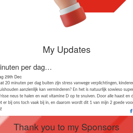
My Updates
inuten per dag…
g 29th Dec
dat
20 minuten per dag buiten zijn stress vanwege verplichtingen, kindere
uishouden aanzienlijk kan verminderen? En het is natuurlijk sowieso supe
risse neus te halen en wat vitamine D op te snuiven. Door alle haast en 
et er bij ons toch vaak bij in, en daarom wordt dit 1 van mijn 2 goede v
i!
Thank you to my Sponsors