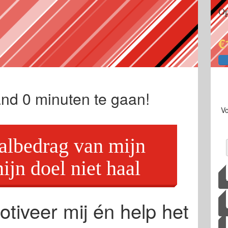
Op
€
and
0
minuten te gaan!
Vo
aalbedrag van mijn
ijn doel niet haal
otiveer mij én help het