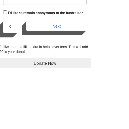
I'd like to remain anonymous to the fundraiser
chevron_left
Next
I'd like to add a little extra to help cover fees.
This will add
90 to your donation
Donate Now