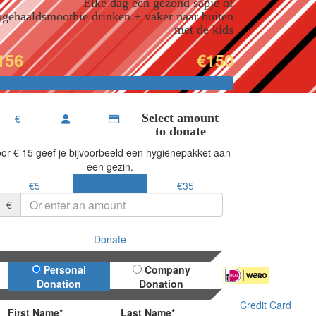
Elke dag een gezond sapje of
gehaald
smoothie drinken + vaker naar buiten
met de kids
156
€150
Select amount
€
to donate
or € 15 geef je bijvoorbeeld een hygiënepakket aan
een gezin.
€5
€15
€35
€
Donate
Donation Type
Personal
Company
Donation
Donation
Credit Card
First Name*
Last Name*