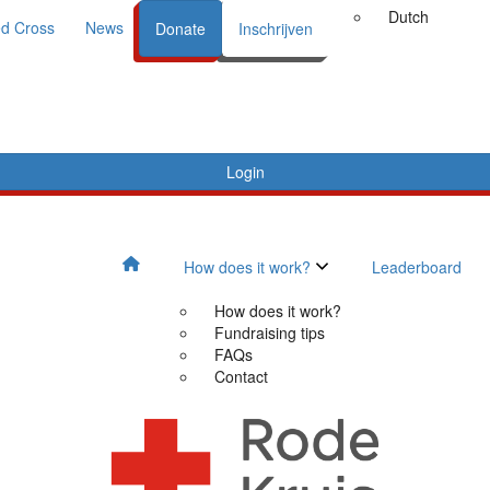
Dutch
d Cross
News
Donate
Inschrijven
Login
How does it work?
Leaderboard
How does it work?
Fundraising tips
FAQs
Contact