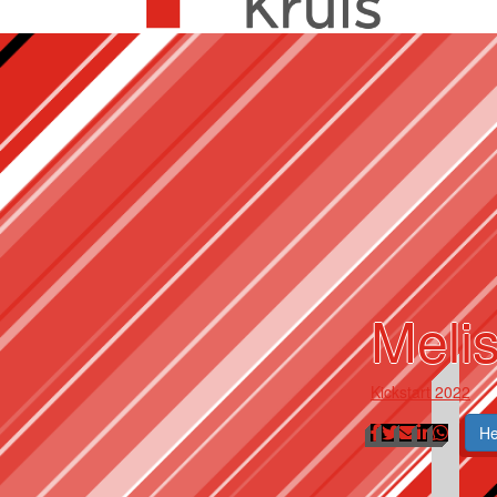
Melis
Kickstart 2022
He