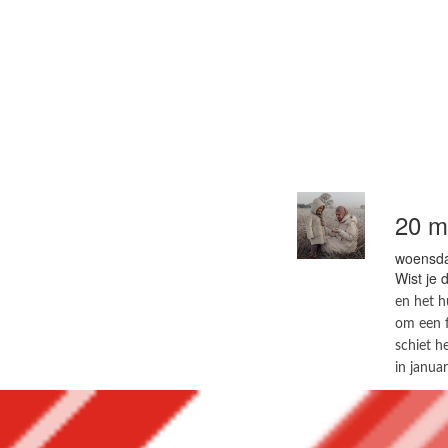
20 m
woensda
Wist je 
en het h
om een f
schiet h
in januar