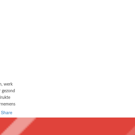
n, werk
r gezond
drukte
oornemens
Share