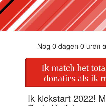
Nog
0
dagen
0
uren 
Ik match het tot
donaties als ik m
Ik kickstart 2022! M