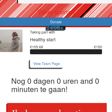
Vaker sporten
Donate
Taking part with
Healthy start
€155.68
€150
View Team Page
Nog
0
dagen
0
uren and
0
minuten te gaan!