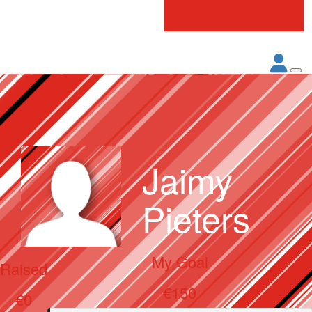
Jaimy
Pieters
My Goal
Raised
€150
€0