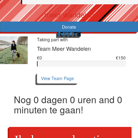
meer wandelen
Donate
Taking part with
Team Meer Wandelen
€0
€150
View Team Page
Nog
0
dagen
0
uren and
0
minuten te gaan!