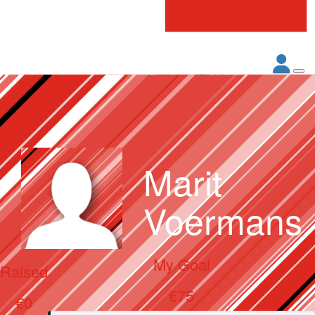
Marit
Voermans
My Goal
Raised
€75
€0