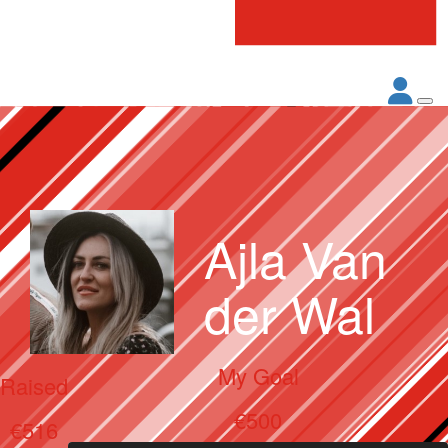
Ajla Van
der Wal
My Goal
Raised
€500
€516