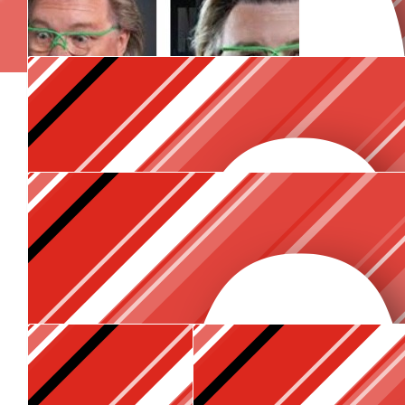
€
10.60
Bolisa Van Ede Van Der 
€
10.60
Claudia Van Zundert - S
€
10.60
€
10.60
€
5.30
Anonymous
Petra
€
10
Atje voor de sfeer! Happy slockdown!
Linda Van Campenhou
❤💪
€
5.30