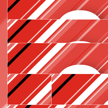
Zet hem op! Ik weet zeker dat het gaat lukken! Je 
€
15
Nynke Schuijren
Mij niet bellen voor support:)
€
10.60
Jozefien Stam
❤️
€
10.60
Bregje Van Iperen
€
10.60