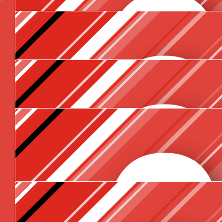
€
26.50
€
20
Dijana
€
15.90
Avalon Allart
Dit verdiend iedereen! Een mooi, warm, veilig thui
€
15.90