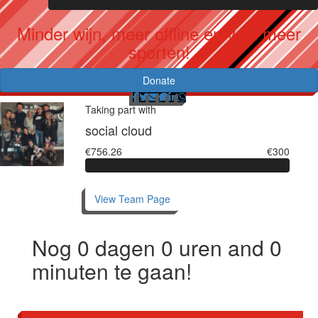
Minder wijn, meer offline en veel meer
sporten!
Donate
Taking part with
social cloud
€756.26
€300
View Team Page
Nog
0
dagen
0
uren and
0
minuten te gaan!