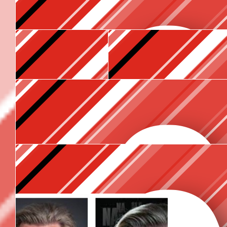
€
10.60
€
10.60
Anne
Twee keer atten dus!
€
10.60
Amber Girelle
You’ve got this!
€
10.60
Linda Nouwens