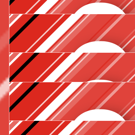
Anonymous
€
15.90
Cindy Wiegman
Ajla!! Goed bezig!
€
15.90
Romey Herweijer
€
15
Felicity Swartz
€
15
Jarno Van Der Wal