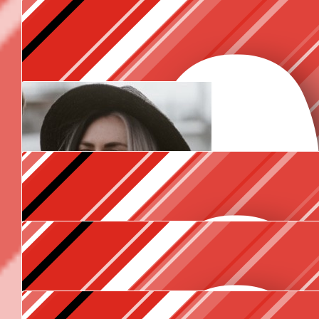
Daisy Cetin
Goodluck! 💪🏽
€
10.60
Curlymomm
Op meer feestjes met elkaar maar dan met si
€
10.60
Asim Zepcan
€
10.60
Priscilla
€
10.60
Zet hem op! Atten, Atten, Atten 😂
Ajla Van Der Wal