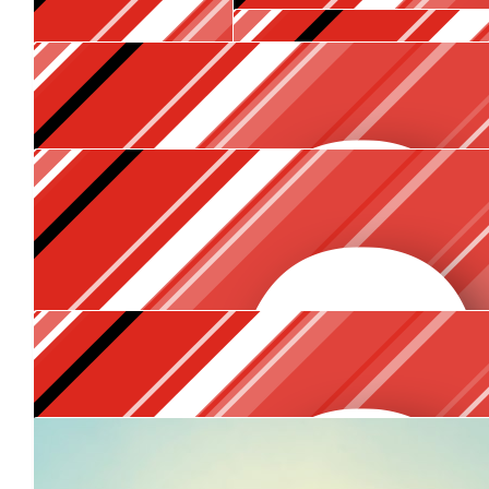
Joyce Boersma
€
5.30
Lisanne Westdijk
Joehoe, astu! X @de3vanwestdijk
€
5.30
Anonymous
Ik ken je niet persoonlijk maar de tranen staan in mijn ogen wa