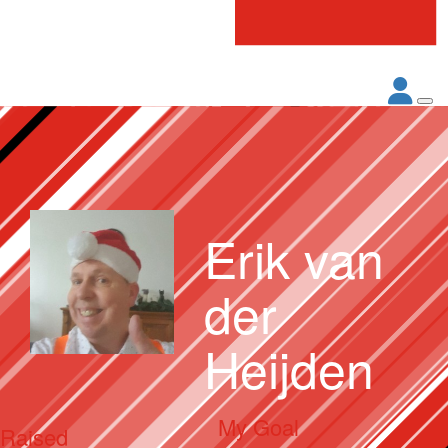
Erik van
der
Heijden
My Goal
Raised