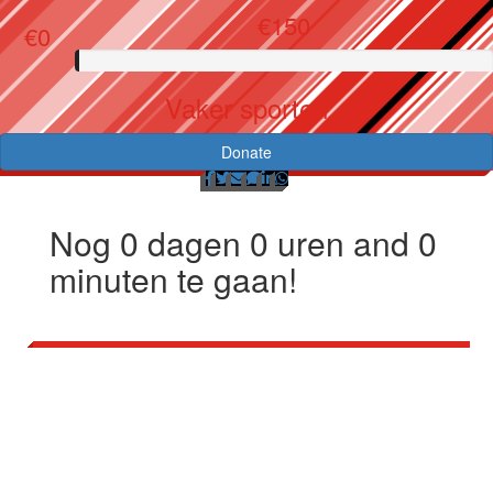
€150
€0
Vaker sporten
Donate
Nog
0
dagen
0
uren and
0
minuten te gaan!
Ik doe een donatie van
€100 als ik mijn doel
niet haal