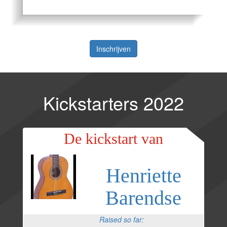
Inschrijven
Kickstarters 2022
De kickstart van
Henriette
Barendse
Raised so far: