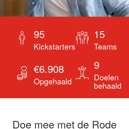
95
15
Kickstarters
Teams
9
€6.908
Doelen
Opgehaald
behaald
Doe mee met de Rode