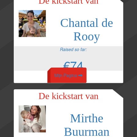
De kickstart van
Chantal de
Rooy
Raised so far:
€74
Mijn Pagina
De kickstart van
Mirthe
Buurman