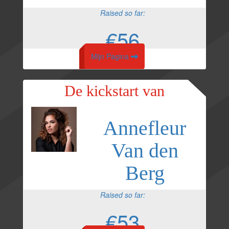
Raised so far:
€56
Mijn Pagina
De kickstart van
Annefleur
Van den
Berg
Raised so far:
€53